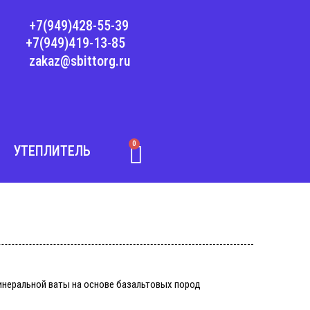
+7(949)428-55-39
+7(949)419-13-85
zakaz@sbittorg.ru
0
Корзина
УТЕПЛИТЕЛЬ
инеральной ваты на основе базальтовых пород