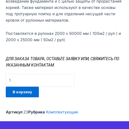
возведении фундамента и с целью защиты от прорастания
корней. Также материал используют в качестве основы
под тротуарную плитку и для отделения несущей части
кровли от рулонных материалов.
Поставляется в рулонах 2000 х 50000 мм ( 100м2 / рул ) и
2000 х 25000 мм ( 50м2 / рул)
ДЛЯ ЗАКАЗА ТОВАРА, ОСТАВЬТЕ ЗАЯВКУ ИЛИ,
СВЯЖИТЕСЬ ПО
УКАЗАННЫМ КОНТАКТАМ.
Количество
товара
Геотекстиль
В корзину
нетканый
иглопробивной
ДОРНИТ
Артикул
23
Рубрика
Комплектующие
250
г/
м2