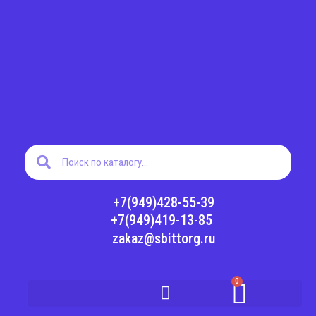
Перейти
к
содержимому
Поиск
Поиск
+7(949)428-55-39
+7(949)419-13-85
zakaz@sbittorg.ru
0
Корз