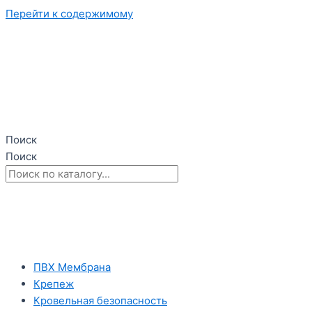
Перейти к содержимому
Поиск
Поиск
+7(949)428-55-39
+7(949)419-13-85
zakaz@sbittorg.ru
ПВХ Мембранa
Крепеж
Кровельная безопасность