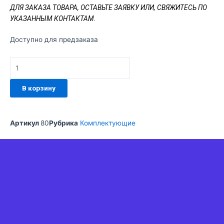
ДЛЯ ЗАКАЗА ТОВАРА, ОСТАВЬТЕ ЗАЯВКУ ИЛИ,
СВЯЖИТЕСЬ ПО
УКАЗАННЫМ КОНТАКТАМ.
Количество
Доступно для предзаказа
товара
Техноэласт
СТАНДАРТ
ЭПП
В корзину
(10х1,0)
кв.м.,
масса
Артикул
80
Рубрика
Комплектующие
4
кг/
м2,
толщина
4,0
мм