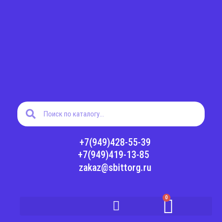
Перейти
к
содержимому
Поиск
Поиск
+7(949)428-55-39
+7(949)419-13-85
zakaz@sbittorg.ru
0
Корз