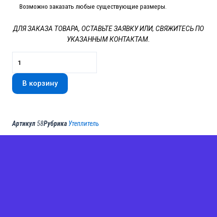
Возможно заказать любые существующие размеры.
ДЛЯ ЗАКАЗА ТОВАРА, ОСТАВЬТЕ ЗАЯВКУ ИЛИ,
СВЯЖИТЕСЬ ПО
УКАЗАННЫМ КОНТАКТАМ.
Количество
товара
Утеплитель
В корзину
базальтовый
Техноруф
Н
1200
Артикул
58
Рубрика
Утеплитель
х
600
мм